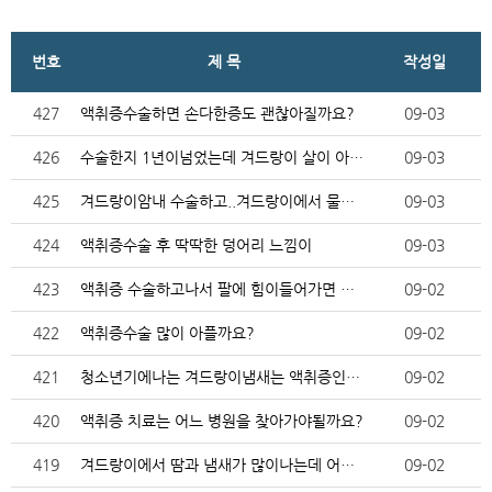
번호
제 목
작성일
427
액취증수술하면 손다한증도 괜찮아질까요?
09-03
426
수술한지 1년이넘었는데 겨드랑이 살이 아직도 땡겨요
09-03
425
겨드랑이암내 수술하고..겨드랑이에서 물이나와요
09-03
424
액취증수술 후 딱딱한 덩어리 느낌이
09-03
423
액취증 수술하고나서 팔에 힘이들어가면 살이 땡길수있나요…
09-02
422
액취증수술 많이 아플까요?
09-02
421
청소년기에나는 겨드랑이냄새는 액취증인건가요?
09-02
420
액취증 치료는 어느 병원을 찾아가야될까요?
09-02
419
겨드랑이에서 땀과 냄새가 많이나는데 어떡하죠ㅠ
09-02