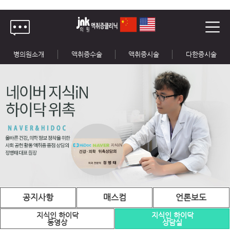
병의원소개
액취증수술
액취증시술
다한증시술
공지사항
매스컴
언론보도
지식인 하이닥
지식인 하이닥
동영상
상담실