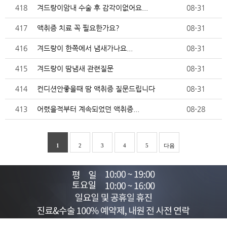
418
겨드랑이암내 수술 후 감각이없어요...
08-31
417
액취증 치료 꼭 필요한가요?
08-31
416
겨드랑이 한쪽에서 냄새가나요...
08-31
415
겨드랑이 땀냄새 관련질문
08-31
414
컨디션안좋을때 땀 액취증 질문드립니다
08-31
413
어렸을적부터 계속되었던 액취증...
08-28
1
2
3
4
5
다음