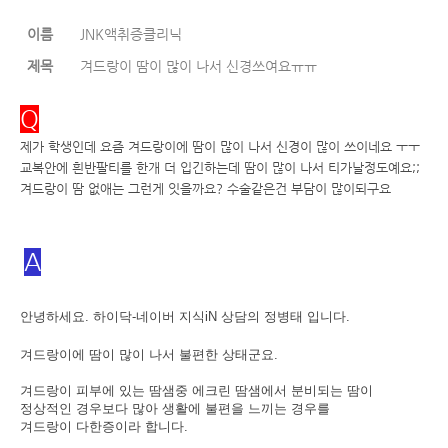
이름
JNK액취증클리닉
제목
겨드랑이 땀이 많이 나서 신경쓰여요ㅠㅠ
Q
제가 학생인데 요즘 겨드랑이에 땀이 많이 나서 신경이 많이 쓰이네요 ㅜㅜ
교복안에 흰반팔티를 한개 더 입긴하는데 땀이 많이 나서 티가날정도예요;;
겨드랑이 땀 없애는 그런게 잇을까요? 수술같은건 부담이 많이되구요
A
안녕하세요. 하이닥-네이버 지식iN 상담의 정병태 입니다.
겨드랑이에 땀이 많이 나서 불편한 상태군요.
겨드랑이 피부에 있는 땀샘중 에크린 땀샘에서 분비되는 땀이
정상적인 경우보다 많아 생활에 불편을 느끼는 경우를
겨드랑이 다한증이라 합니다.