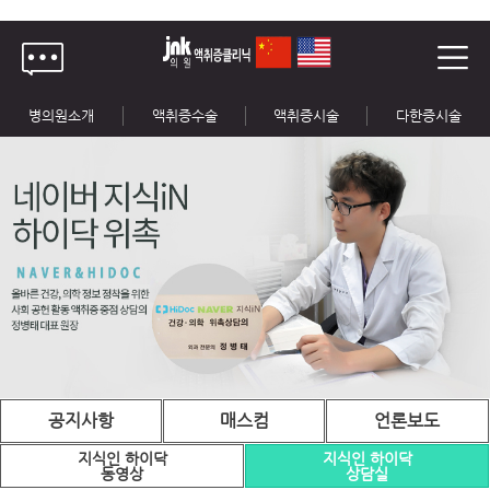
병의원소개
액취증수술
액취증시술
다한증시술
공지사항
매스컴
언론보도
지식인 하이닥
지식인 하이닥
동영상
상담실