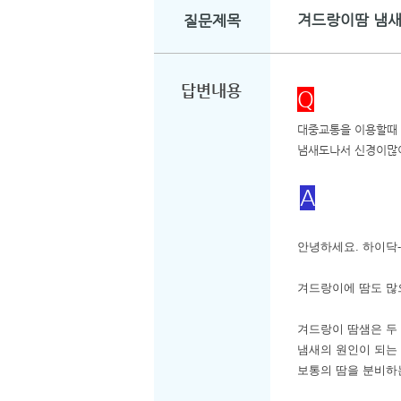
겨드랑이땀 냄새
질문제목
답변내용
Q
대중교통을 이용할때 
냄새도나서 신경이많
A
안녕하세요. 하이닥-
겨드랑이에 땀도 많
겨드랑이 땀샘은 두
냄새의 원인이 되는
보통의 땀을 분비하