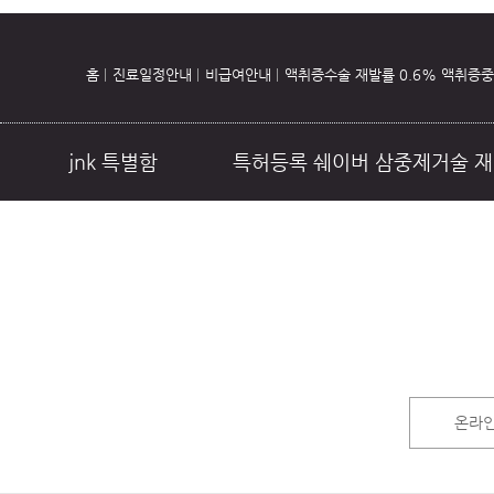
홈
진료일정안내
비급여안내
액취증수술 재발률 0.6% 액취증
jnk 특별함
특허등록 쉐이버 삼중제거술 재
초음파 땀주사
온라인 상담
진
온라인