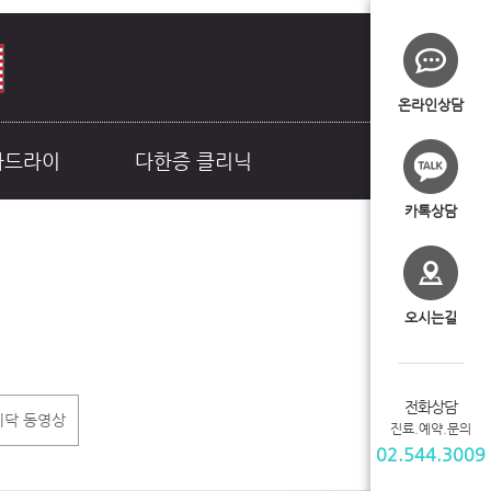
온라인상담
라드라이
다한증 클리닉
카톡상담
오시는길
전화상담
이닥 동영상
진료.예약.문의
02.544.3009