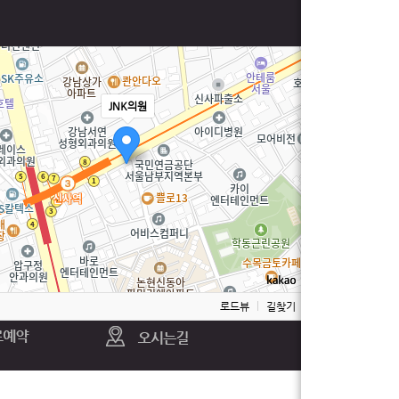
JNK의원
100m
로드뷰
길찾기
지도 크게 보기