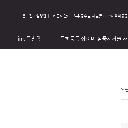
홈
진료일정안내
비급여안내
액취증수술 재발률 0.6% 액취증
jnk 특별함
특허등록 쉐이버 삼중제거술 재
초음파 땀주사
온라인 상담
진
오늘