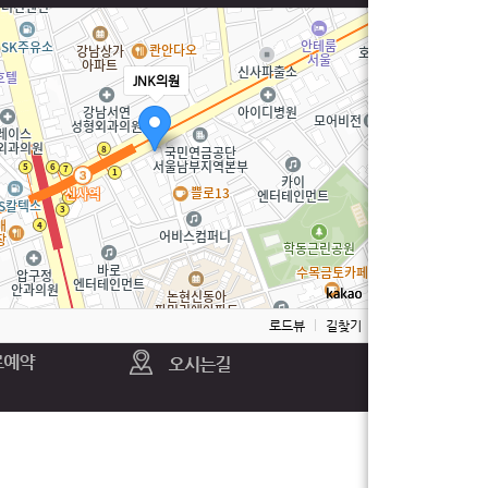
JNK의원
100m
로드뷰
길찾기
지도 크게 보기