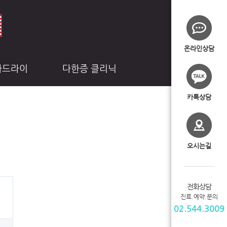
온라인상담
라드라이
다한증 클리닉
카톡상담
오시는길
전화상담
진료.예약.문의
02.544.3009