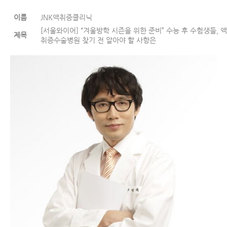
이름
JNK액취증클리닉
[서울와이어] “겨울방학 시즌을 위한 준비” 수능 후 수험생들, 액
제목
취증수술병원 찾기 전 알아야 할 사항은