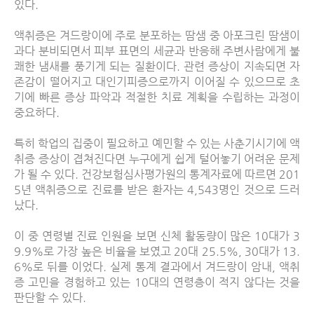
있다
.
액취증은 겨드랑이에 주로 분포하는 땀샘 중 아포크린 땀샘이
과다 분비되면서 피부 표면의 세균과 반응해 주변사람에게 불
쾌한 냄새를 풍기게 되는 질환이다
.
관련 증상이 지속되면 자
존감이 떨어지고 대인기피증으로까지 이어질 수 있으므로 초
기에 빠른 증상 파악과 적절한 치료 계획을 수립하는 과정이
중요하다
.
특히 학업의 집중이 필요하고 예민할 수 있는 사춘기시기에 액
취증 증상이 겹쳐진다면 누구에게 쉽게 털어놓기 어려운 문제
가 될 수 있다
.
건강보험심사평가원의 통계자료에 따르면
201
5
년 액취증으로 진료를 받은 환자는
4,543
명인 것으로 드러
났다
.
이 중 연령별 진료 인원을 보면 신체 활동량이 많은
10
대가
3
9.9%
로 가장 높은 비율을 보였고
20
대
25.5%, 30
대가
13.
6%
로 뒤를 이었다
.
실제 통계 결과에서 겨드랑이 암내
,
액취
증 고민을 경험하고 있는
10
대의 연령층이 적지 않다는 것을
판단할 수 있다
.