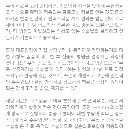
혹여 치료를 고려 중이라면
,
겨울방학 시즌을 맞이해 수험생들
을 대상으로 혜택이 적용되는 프로모션 정보를 얻는 것도 중요
하지만 한층 안전하고 만족스러운 치료 결과를 얻는 것에 주목
해야 한다
.
담당 집도의가 풍부한 치료 경험을 보유하고 있는
지
,
타 병원과 차별화되는 완성도 있는 수술법을 보유하고 있
는지가 기본적으로 중요하다
.
또한 대표원장이 직접 상담부터 후 관리까지 전담하는지의 대
한 사항도 꼼꼼히 비교한 후 신중히 병원을 결정하는 과정이
좋다
.
요즘 주목 받고 있는 겨드랑이암내 치료 방법으로는
‘
무
통 삼중제거술 수술법
’
이 있다
.
이는 본원의
22
년 치료 과정
노하우가 반영돼 있는 것으로
,
꾸준히 개발되고 보완돼 일반적
인 수술법보다 한층 안전하고 정교하게 액취증 증상의 원인이
되는 땀샘 조직을 흡입
,
제거할 수 있다
.
해당 치료는 최적화된 장비를 활용해 땀샘 조직을
3
단계로 제
거하기에 재발률이 적은 것이 특징이다
.
또한
3~5mm
최소절
개 방식으로 진행되어 통증과 흉터에 대한 부담이 적다는 점도
삼중제거술 수술법만의 특징 중 하나이다
. ‘
무통 삼중제거술
수술법
’
은 치료 목적의 수술이므로 실손의료보험이 적용되어