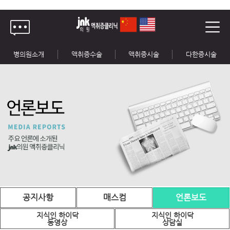
병의원소개
액취증수술
액취증시술
다한증시술
공지사항
매스컴
언론보도
지식인 하이닥
지식인 하이닥
동영상
상담실