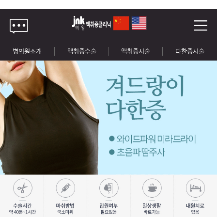
병의원소개
액취증수술
액취증시술
다한증시술