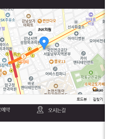
JNK의원
100m
로드뷰
길찾기
지도 크게 보기