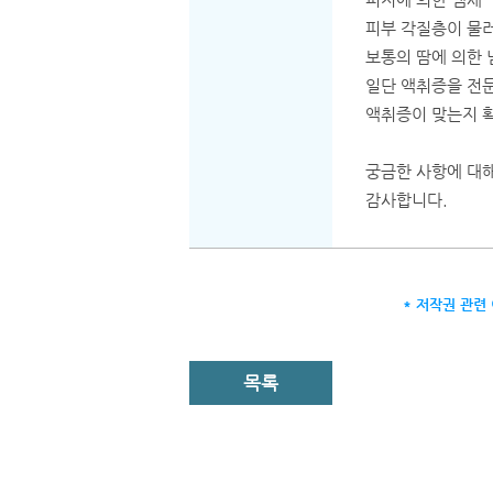
피지에 의한 냄새
피부 각질층이 물러
보통의 땀에 의한 
일단 액취증을 전
액취증이 맞는지 
궁금한 사항에 대
감사합니다.
* 저작권 관련
목록