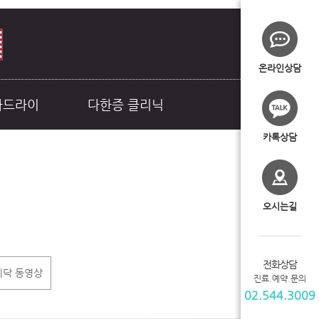
온라인상담
라드라이
다한증 클리닉
카톡상담
오시는길
전화상담
이닥 동영상
진료.예약.문의
02.544.3009