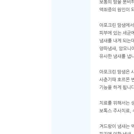
보통의 땀을 분비하
액취증의 원인이 되
아포크린 땀샘에서
피부에 있는 세균
냄새를 내게 되는
양파냄새, 암모니
유사한 냄새를 냅니
아포크린 땀샘은 
사춘기때 호르몬 
기능을 하게 됩니다
치료를 위해서는 
보톡스 주사치료, 
겨드랑이 냄새는 