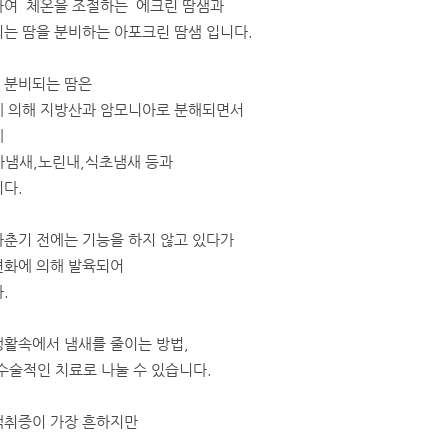
여  체온을 조절하는  에크린 땀샘과
는 땀을 분비하는 아포크린 땀샘 입니다.
 분비되는 땀은
에 의해 지방산과 암모니아로 분해되면서
데
아냄새,노린내,식초냄새 등과
다.
사춘기 전에는 기능을 하지 않고 있다가
변화에 의해 발육되어
.
생활속에서 냄새를 줄이는 방법,
수술적인 치료로 나눌 수 있습니다.
액취증이 가장 흔하지만