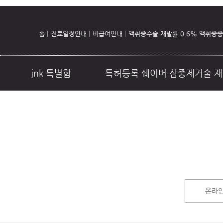
홈
진료일정안내
비급여안내
액취증수술 재발률 0.6% 액취증
jnk 특별함
특허등록 쉐이버 삼중제거술 재
초음파 땀주사
온라인 상담
진
온라인